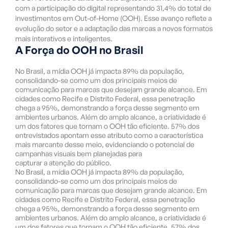
com a participação do digital representando 31,4% do total de
investimentos em Out-of-Home (OOH). Esse avanço reflete a
evolução do setor e a adaptação das marcas a novos formatos
mais interativos e inteligentes.
A Força do OOH no Brasil
No Brasil, a mídia OOH já impacta 89% da população,
consolidando-se como um dos principais meios de
comunicação para marcas que desejam grande alcance. Em
cidades como Recife e Distrito Federal, essa penetração
chega a 95%, demonstrando a força desse segmento em
ambientes urbanos. Além do amplo alcance, a criatividade é
um dos fatores que tornam o OOH tão eficiente. 57% dos
entrevistados apontam esse atributo como a característica
mais marcante desse meio, evidenciando o potencial de
campanhas visuais bem planejadas para
capturar a atenção do público.
No Brasil, a mídia OOH já impacta 89% da população,
consolidando-se como um dos principais meios de
comunicação para marcas que desejam grande alcance. Em
cidades como Recife e Distrito Federal, essa penetração
chega a 95%, demonstrando a força desse segmento em
ambientes urbanos. Além do amplo alcance, a criatividade é
um dos fatores que tornam o OOH tão eficiente. 57% dos