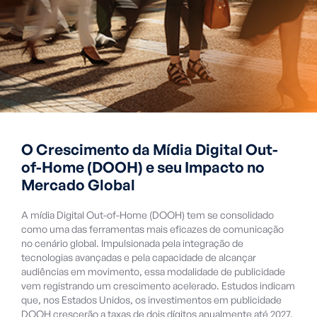
O Crescimento da Mídia Digital Out-
of-Home (DOOH) e seu Impacto no
Mercado Global
A mídia Digital Out-of-Home (DOOH) tem se consolidado
como uma das ferramentas mais eficazes de comunicação
no cenário global. Impulsionada pela integração de
tecnologias avançadas e pela capacidade de alcançar
audiências em movimento, essa modalidade de publicidade
vem registrando um crescimento acelerado. Estudos indicam
que, nos Estados Unidos, os investimentos em publicidade
DOOH crescerão a taxas de dois dígitos anualmente até 2027,